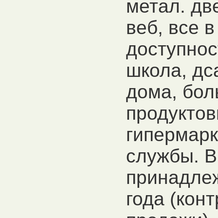
метал. дв
веб, все 
доступнос
школа, дс
дома, бол
продуктов
гипермарке
службы. В
принадлеж
года (конт