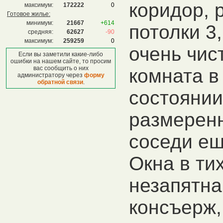
коридор, 
максимум:
172222
0
Готовое жилье:
минимум:
21667
+614
потолки 3,
средняя:
62627
-90
максимум:
259259
0
очень чис
Если вы заметили какие-либо
ошибки на нашем сайте, то просим
вас сообщить о них
комната в
администратору через
форму
обратной связи
.
состоянии
размерен
соседи ещ
Окна в ти
незапятна
консъерж,