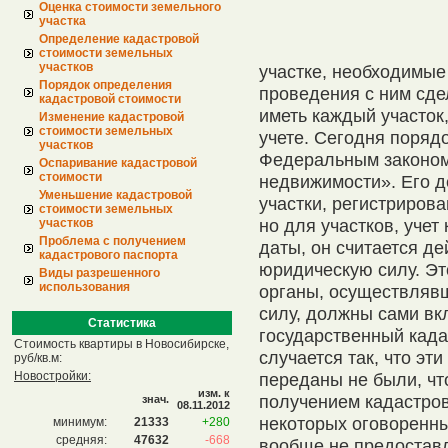
Оценка стоимости земельного
участка
Определение кадастровой
стоимости земельных
участков
участке, необходимые
Порядок определения
проведения с ним сде
кадастровой стоимости
иметь каждый участок
Изменение кадастровой
стоимости земельных
учете. Сегодня порядо
участков
Федеральным законом
Оспаривание кадастровой
стоимости
недвижимости». Его д
Уменьшение кадастровой
участки, регистрирова
стоимости земельных
но для участков, учет
участков
Проблема с получением
даты, он считается 
кадастрового паспорта
юридическую силу. Это
Виды разрешенного
использования
органы, осуществлявш
силу, должны сами вк
Статистика
государственный када
Стоимость квартиры в Новосибирске,
случается так, что эт
руб/кв.м:
Новостройки:
переданы не были, чт
изм. к
получением кадастров
знач.
08.11.2012
некоторых оговоренны
минимум:
21333
+280
средняя:
47632
-668
вообще не предоставл