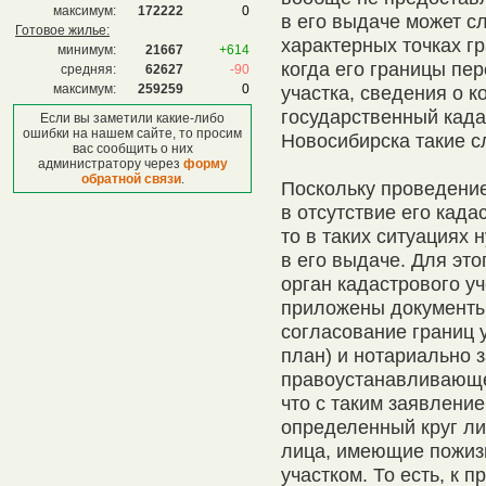
максимум:
172222
0
в его выдаче может с
Готовое жилье:
характерных точках гр
минимум:
21667
+614
когда его границы пе
средняя:
62627
-90
максимум:
259259
0
участка, сведения о к
государственный кадас
Если вы заметили какие-либо
ошибки на нашем сайте, то просим
Новосибирска такие сл
вас сообщить о них
администратору через
форму
обратной связи
.
Поскольку проведение
в отсутствие его када
то в таких ситуациях 
в его выдаче. Для эт
орган кадастрового уч
приложены документ
согласование границ у
план) и нотариально 
правоустанавливающе
что с таким заявлени
определенный круг ли
лица, имеющие пожиз
участком. То есть, к п