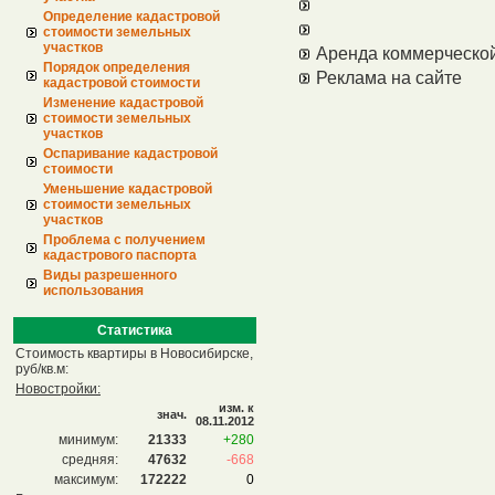
Определение кадастровой
стоимости земельных
участков
Аренда коммерческо
Порядок определения
Реклама на сайте
кадастровой стоимости
Изменение кадастровой
стоимости земельных
участков
Оспаривание кадастровой
стоимости
Уменьшение кадастровой
стоимости земельных
участков
Проблема с получением
кадастрового паспорта
Виды разрешенного
использования
Статистика
Стоимость квартиры в Новосибирске,
руб/кв.м:
Новостройки:
изм. к
знач.
08.11.2012
минимум:
21333
+280
средняя:
47632
-668
максимум:
172222
0