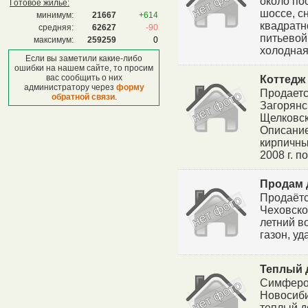
около по
Готовое жилье:
шоссе, сн
минимум:
21667
+614
квадратн
средняя:
62627
-90
питьевой
максимум:
259259
0
холодная 
Если вы заметили какие-либо
ошибки на нашем сайте, то просим
вас сообщить о них
Коттедж 
администратору через
форму
Продаетс
обратной связи
.
Загорянс
Щелковск
Описание
кирпичны
2008 г. п
Продам 
Продаётс
Чеховског
летний во
газон, уд
Теплый 
Симфероп
Новосиби
теплый до