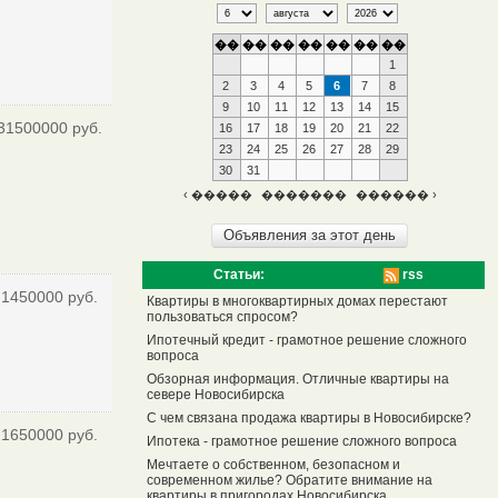
��
��
��
��
��
��
��
1
2
3
4
5
6
7
8
9
10
11
12
13
14
15
31500000 руб.
16
17
18
19
20
21
22
23
24
25
26
27
28
29
30
31
‹ �����
�������
������ ›
Статьи:
rss
1450000 руб.
Квартиры в многоквартирных домах перестают
пользоваться спросом?
Ипотечный кредит - грамотное решение сложного
вопроса
Обзорная информация. Отличные квартиры на
севере Новосибирска
С чем связана продажа квартиры в Новосибирске?
1650000 руб.
Ипотека - грамотное решение сложного вопроса
Мечтаете о собственном, безопасном и
современном жилье? Обратите внимание на
квартиры в пригородах Новосибирска