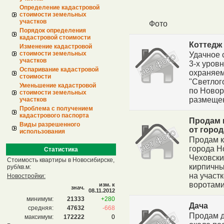
Определение кадастровой
стоимости земельных
участков
Фото
Порядок определения
кадастровой стоимости
Коттедж
Изменение кадастровой
стоимости земельных
Удачное 
участков
3-х уров
Оспаривание кадастровой
охраняем
стоимости
"Светлог
Уменьшение кадастровой
по Новор
стоимости земельных
размещен 
участков
Проблема с получением
кадастрового паспорта
Продам 
Виды разрешенного
от город
использования
Продам к
города Н
Статистика
Чеховски
Стоимость квартиры в Новосибирске,
кирпичный
руб/кв.м:
на участ
Новостройки:
воротами,
изм. к
знач.
08.11.2012
минимум:
21333
+280
Дача
средняя:
47632
-668
Продам д
максимум:
172222
0