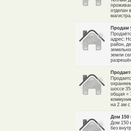
проживан
отделан в
магистра
Продам 
Продаётс
адрес: Н
район, д
земельног
земли се
разрешён
Продает
Продаетс
охраняем
шоссе 35 
общая = 
коммуник
на 2 ам с
Дом 150 
Дом 150 к
без внутр