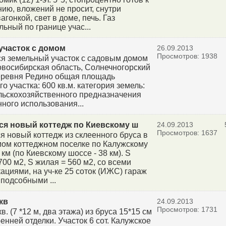
ию, вложений не просит, снутри
агонкой, свет в доме, печь. Газ
льный по границе учас...
участок с домом
26.09.2013
Просмотров: 1938
я земельный участок с садовым домом
овосибирская область, Солнечногорский
еревня Редино общая площадь
о участка: 600 кв.м. категория земель:
льскохозяйственного предназначения
ного использования...
ся новый коттедж по Киевскому ш
24.09.2013
Просмотров: 1637
я новый коттедж из склеенного бруса в
ом коттеджном поселке по Калужскому
км (по Киевскому шоссе - 38 км). S
700 м2, S жилая = 560 м2, со всеми
ациями, на уч-ке 25 соток (ИЖС) гараж
 подсобными ...
кв
24.09.2013
Просмотров: 1731
в. (7 *12 м, два этажа) из бруса 15*15 см
енней отделки. Участок 6 сот. Калужское