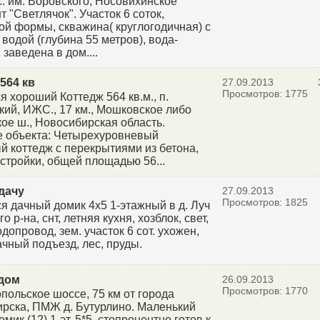
с. им. Воровского, Носовихинское
т "Светлячок". Участок 6 соток,
ой формы, скважина( круглогодичная) с
 водой (глубина 55 метров), вода-
заведена в дом....
564 кв
27.09.2013
Просмотров: 1775
я хороший Коттедж 564 кв.м., п.
кий, ИЖС., 17 км., Мошковское либо
ое ш., Новосибирская область.
 объекта: Четырехуровневый
й коттедж с перекрытиями из бетона,
остройки, общей площадью 56...
дачу
27.09.2013
Просмотров: 1825
я дачный домик 4х5 1-этажный в д. Луч
о р-на, снт, летняя кухня, хозблок, свет,
допровод, зем. участок 6 сот. ухожен,
ачный подъезд, лес, пруды.
дом
26.09.2013
Просмотров: 1770
ольское шоссе, 75 км от города
рска, ПМЖ д. Бутурлино. Маленький
мик (12) 1-эт. 5*5, стопроцентно готов к