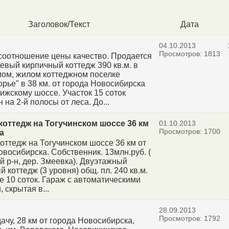
Заголовок/Текст
Дата
04.10.2013
Просмотров: 1813
соотношение цены качество. Продается
невый кирпичный коттедж 390 кв.м. в
ом, жилом коттеджном поселке
орье" в 38 км. от города Новосибирска
ижскому шоссе. Участок 15 соток
на 2-й полосы от леса. До...
коттедж на Тогучинском шоссе 36 км
01.10.2013
Просмотров: 1700
а
оттедж на Тогучинском шоссе 36 км от
овосибирска. Собственник. 13млн.руб. (
й р-н, дер. Змеевка). Двуэтажный
 коттедж (3 уровня) общ. пл. 240 кв.м.
ке 10 соток. Гараж с автоматическими
 скрытая в...
28.09.2013
Просмотров: 1792
ачу, 28 км от города Новосибирска,