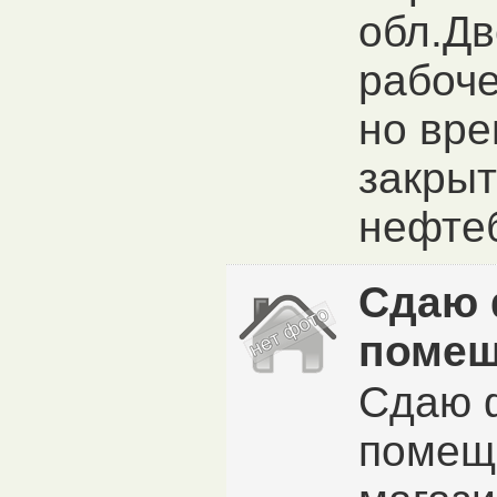
обл.Дв
рабоче
но вр
закры
нефтеб
Сдаю 
помещ
Сдаю 
помещ