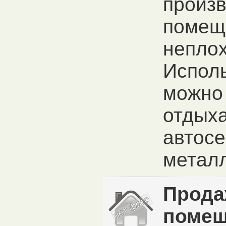
произ
помещ
неплох
Исполь
можно 
отдыха
автосе
металл
Прода
помещ