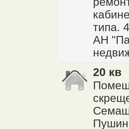
ремонт
кабине
типа. 4
АН "П
недви
20 кв
Помещ
скреще
Семашк
Пушин