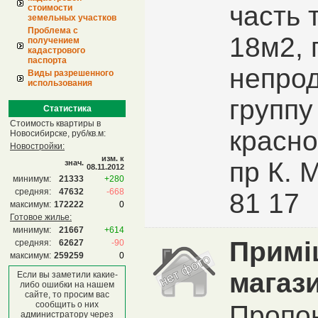
часть 
стоимости
земельных участков
Проблема с
18м2, 
получением
кадастрового
паспорта
непро
Виды разрешенного
использования
группу
Статистика
Стоимость квартиры в
красно
Новосибирске, руб/кв.м:
Новостройки:
изм. к
пр К. 
знач.
08.11.2012
минимум:
21333
+280
средняя:
47632
-668
81 17
максимум:
172222
0
Готовое жилье:
минимум:
21667
+614
Примі
средняя:
62627
-90
максимум:
259259
0
магаз
Если вы заметили какие-
либо ошибки на нашем
сайте, то просим вас
сообщить о них
Пропо
администратору через