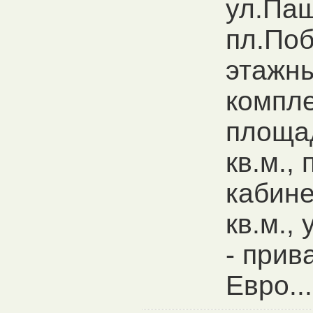
ул.Паш
пл.Поб
этажн
компл
площа
кв.м.,
кабин
кв.м., 
- прив
Евро...