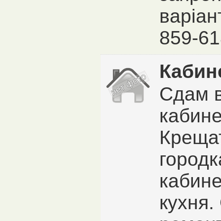
варіан
859-6
Кабин
Сдам 
кабине
Крещат
городка
кабине
кухня