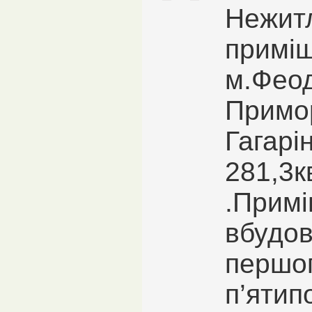
Нежит
примі
м.Феод
Примор
Гагарін
281,3к
.Прим
вбудов
першог
п’ятип