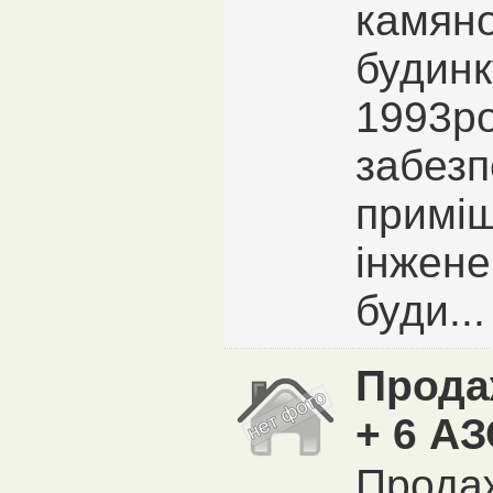
камяно
будинк
1993ро
забезп
приміщ
інжен
буди...
Прода
+ 6 А
Прода