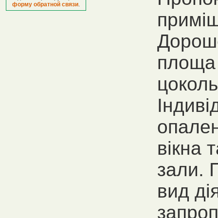
форму обратной связи
.
приміщ
Дорош
площа 
цоколь
Індиві
опален
вікна т
зали. 
вид ді
запроп