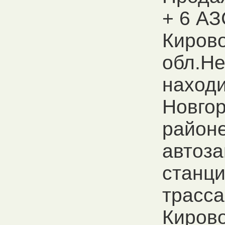
+ 6 АЗ
Киров
обл.Н
находи
Новго
районе
автоз
станци
трасс
Киров