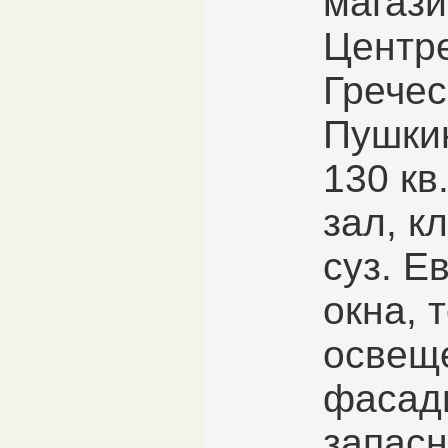
магази
Центр
Гречес
Пушкин
130 кв
зал, к
суз. Е
окна, 
освеще
фасад
запасн