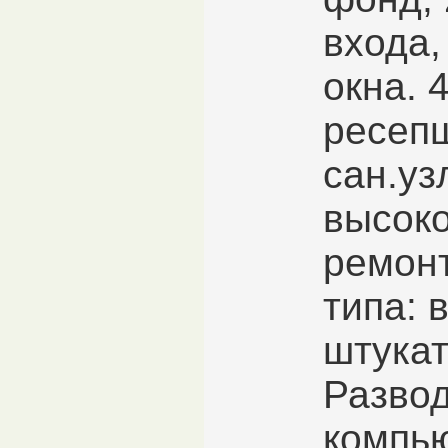
входа,
окна. 
ресепш
сан.уз
высок
ремон
типа: 
штукат
Разво
компью