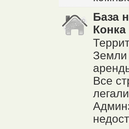
База н
Конка
Террит
Земли 
аренды
Все ст
легали
Админ
недост