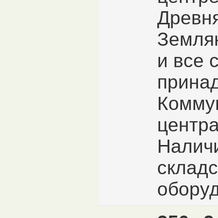
Древня
Землян
и все 
прина
Комму
центр
Налич
складс
оборуд