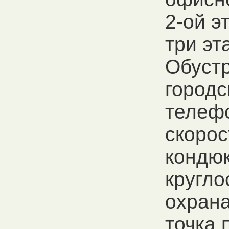
2-ой э
три эт
Обуст
городс
телеф
скорос
кондюк
кругло
охрана
точка 