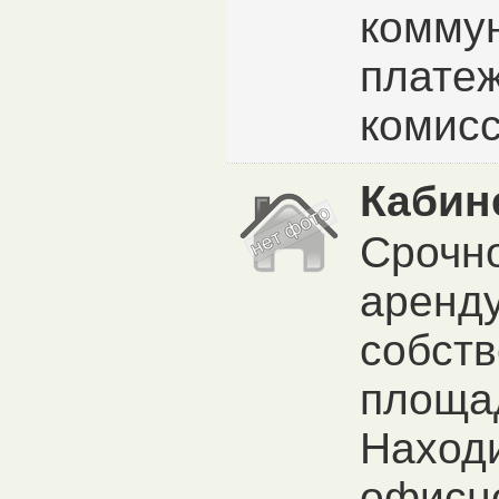
комму
платеж
комисс
Кабин
Срочно
аренду
собств
площад
Находи
офисн