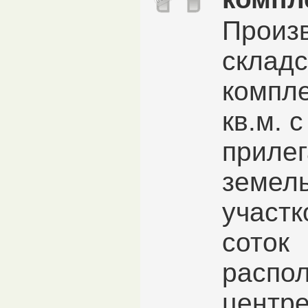
Произ
складс
компле
кв.м. с
приле
земел
участк
соток
распо
центре