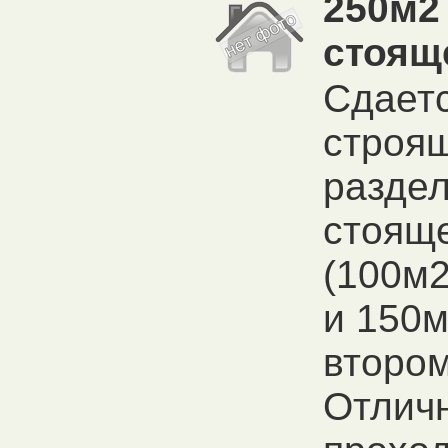
250м2
стоящ
Сдает
строя
разде
стоящ
(100м2
и 150м
втором
Отлич