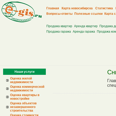
Главная
Карта новосибирска
Статистика
Вопросы-ответы
Полезные ссылки
Карта 
Продажа квартир
Аренда квартир
Продажа д
Продажа гаража
Аренда гаража
Продажа ком
Сн
Наши услуги
Оценка жилой
Гла
недвижимости
спе
Оценка коммерческой
недвижимости
Оценка квартиры в
новостройке
Оценка объектов
незавершенного
строительства
Оценка стоимости