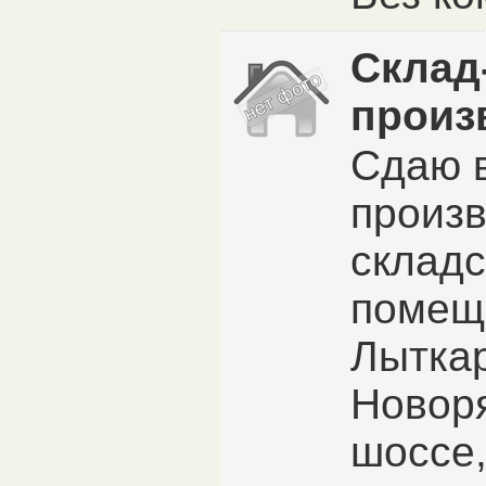
Склад
произ
Сдаю 
произв
складс
помещ
Лытка
Новор
шоссе,