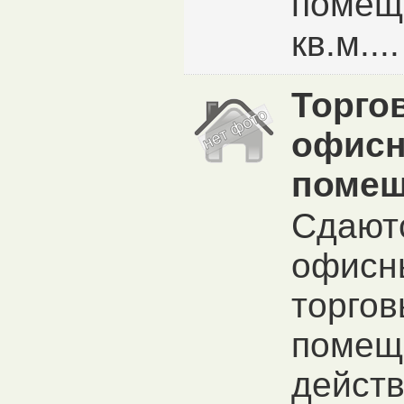
помещ
кв.м....
Торго
офис
помещ
Сдают
офисн
торго
помещ
дейст