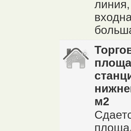
линия,
входна
больша
Торго
площа
станц
нижне
м2
Сдаетс
площад