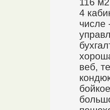
116 м2
4 каби
числе 
управ
бухгал
хороша
веб, т
кондюк
бойкое
больш