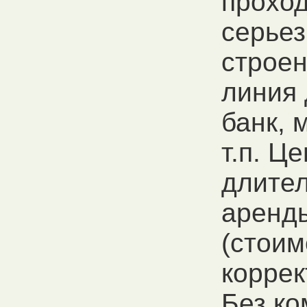
проход
серье
строен
линия 
банк, 
т.п. Ц
длите
аренд
(стоим
коррек
Без ко