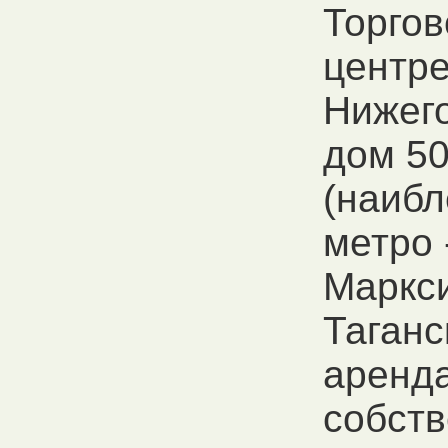
Торго
центре
Нижего
дом 50
(наиб
метро 
Маркси
Таганс
аренда
собств