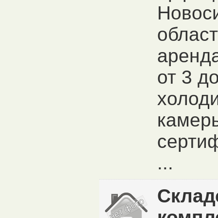
Новос
област
аренда
от 3 д
холод
камеры
серти
...
Склад
компл