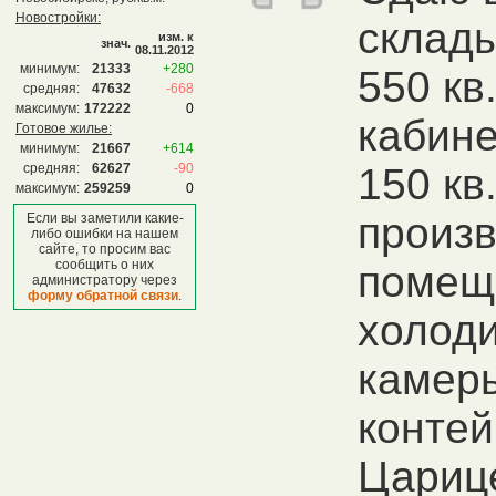
Новостройки:
склады
изм. к
знач.
08.11.2012
минимум:
21333
+280
550 кв.
средняя:
47632
-668
максимум:
172222
0
кабине
Готовое жилье:
минимум:
21667
+614
средняя:
62627
-90
150 кв.
максимум:
259259
0
произ
Если вы заметили какие-
либо ошибки на нашем
сайте, то просим вас
сообщить о них
помещ
администратору через
форму обратной связи
.
холод
камер
контей
Цариц