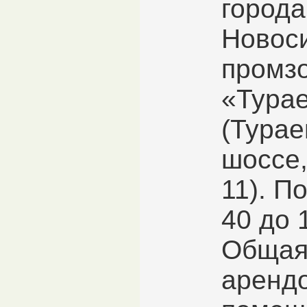
города
Новос
промз
«Тура
(Турае
шоссе,
11). П
40 до 
Общая
аренд