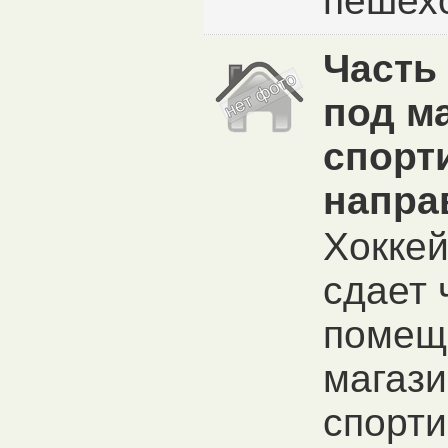
пешехо
Часть
под м
спорт
напра
Хокке
сдает 
помещ
магаз
спорт