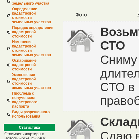
земельного участка
Определение
кадастровой
Фото
стоимости
земельных участков
Возьм
Порядок определения
кадастровой
стоимости
СТО
Изменение
кадастровой
стоимости
земельных участков
Сниму
Оспаривание
кадастровой
длите
стоимости
Уменьшение
кадастровой
СТО в
стоимости
земельных участков
Проблема с
право
получением
кадастрового
паспорта
Виды разрешенного
использования
Скла
Статистика
Сдаю 
Стоимость квартиры в
Новосибирске, руб/кв.м: