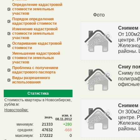
Определение кадастровой
стоимости земельных
участков
Фото
Порядок определения
кадастровой стоимости
Снимем
Изменение кадастровой
стоимости земельных
От 100м2
участков
центре. 
Оспаривание кадастровой
Железнод
стоимости
районы. 
Уменьшение кадастровой
стоимости земельных
участков
Сниу по
Проблема с получением
кадастрового паспорта
Сниму по
Виды разрешенного
полиграф
использования
офисные 
Статистика
Стоимость квартиры в Новосибирске,
руб/кв.м:
Снимем
Новостройки:
От 300м2
изм. к
центре. 
знач.
08.11.2012
Железнод
минимум:
21333
+280
районы. 
средняя:
47632
-668
максимум:
172222
0