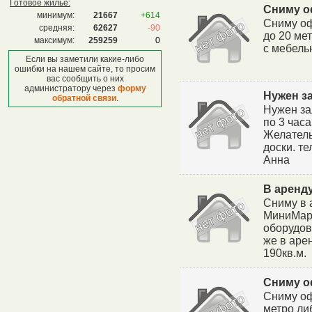
Готовое жилье:
Сниму о
минимум:
21667
+614
Сниму офи
средняя:
62627
-90
до 20 мет
максимум:
259259
0
с мебель
Если вы заметили какие-либо
ошибки на нашем сайте, то просим
вас сообщить о них
администратору через
форму
Нужен з
обратной связи
.
Нужен за
по 3 часа
Желатель
доски. те
Анна
В аренду
Сниму в 
МиниМарк
оборудов
же в аре
190кв.м.
Сниму о
Сниму оф
метро ли