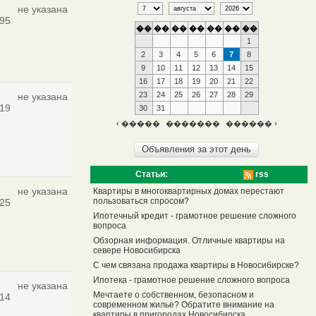
не указана
95
��
��
��
��
��
��
��
1
2
3
4
5
6
7
8
9
10
11
12
13
14
15
16
17
18
19
20
21
22
23
24
25
26
27
28
29
не указана
19
30
31
‹ �����
�������
������ ›
Статьи:
rss
не указана
Квартиры в многоквартирных домах перестают
пользоваться спросом?
25
Ипотечный кредит - грамотное решение сложного
вопроса
Обзорная информация. Отличные квартиры на
севере Новосибирска
С чем связана продажа квартиры в Новосибирске?
Ипотека - грамотное решение сложного вопроса
не указана
Мечтаете о собственном, безопасном и
14
современном жилье? Обратите внимание на
квартиры в пригородах Новосибирска