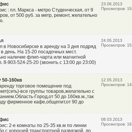
фис
23.06.2013
Просмотров: 15
с : пл. Маркса - метро Студенческая, от 9
ров, от 500 руб. за метр, ремонт, желательно
ю.
ал
24.05.2013
Просмотров: 15
л в Новосибирске в аренду на 3 дня подряд
 в день. На 15-20 посадочных мест.
но наличие флип-чарта или магнитной
л. 8-903-524-25-20 (звонить с 13:00 до 23:00)
 50-160кв
12.05.2013
Просмотров: 14
аренду торговое помещение под
ет(сеть)-все группы товаров,желательно с
анием.Область-Город,от 50 до 160кв.м.,так
нду фирменное кафе,общепит,от 90 до
фис
08.03.2013
Просмотров: 16
ис: 2-е комнаты по 25-35 кв.м по линии
бо с хорошей транспортной развязкой, до