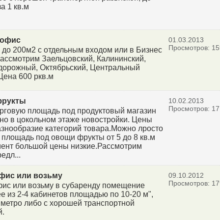
за 1 кв.м
 офис
01.03.2013
Просмотров: 15
 до 200м2 с отдельным входом или в Бизнес
Рассмотрим Заельцовский, Калининский,
орожный, Октябрьский, Центральный
Цена 600 ркв.м
фрукты
10.02.2013
Просмотров: 17
рговую площадь под продуктовый магазин
но в цокольном этаже новостройки. Цены
азнообразие категорий товара.Можно лросто
 площадь под овощи фрукты от 5 до 8 кв.м
ент большой цены низкие.Рассмотрим
едл...
фис или возьму
09.10.2012
Просмотров: 17
ис или возьму в субаренду помещение
е из 2-4 кабинетов площадью по 10-20 м",
 метро либо с хорошей транспортной
й.