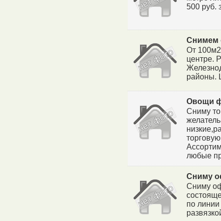
500 руб. 
Снимем
От 100м2
центре. 
Железнод
районы. 
Овощи 
Сниму то
желатель
низкие,р
торговую
Ассортим
любые пр
Сниму о
Сниму оф
состояще
по линии
развязко